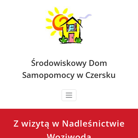
Skip
to
content
Środowiskowy Dom
Samopomocy w Czersku
Z wizytą w Nadleśnictwie
Woziwoda