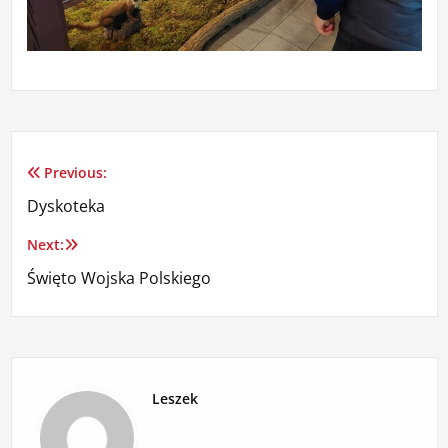
Previous:
Nawigacja
Dyskoteka
wpisu
Next:
Święto Wojska Polskiego
Leszek