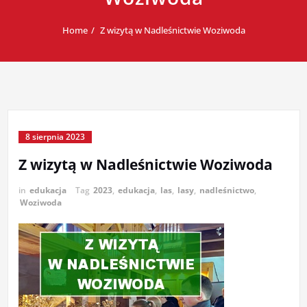
Home
Z wizytą w Nadleśnictwie Woziwoda
8 sierpnia 2023
Z wizytą w Nadleśnictwie Woziwoda
in
edukacja
Tag
2023
,
edukacja
,
las
,
lasy
,
nadleśnictwo
,
Woziwoda