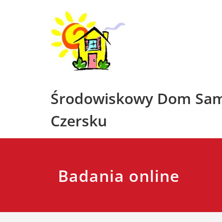
Skip
to
content
Środowiskowy Dom Sa
Czersku
Badania online