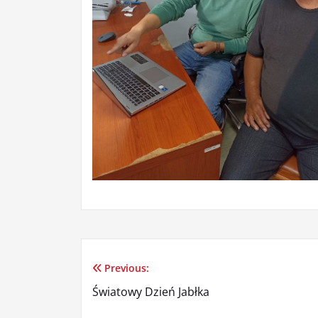
Previous:
Nawigacja
Światowy Dzień Jabłka
wpisu