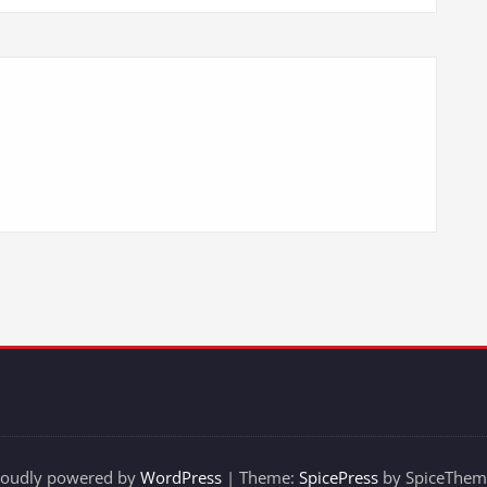
roudly powered by
WordPress
| Theme:
SpicePress
by SpiceThem