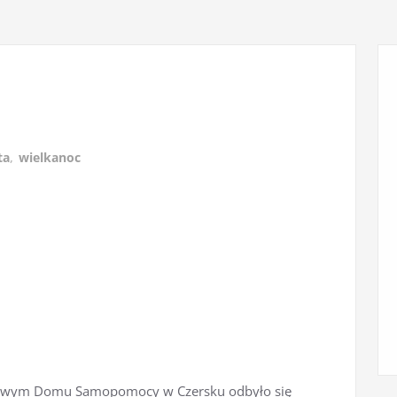
ta
,
wielkanoc
skowym Domu Samopomocy w Czersku odbyło się