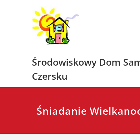
Skip
to
content
Środowiskowy Dom Sa
Czersku
Śniadanie Wielkano