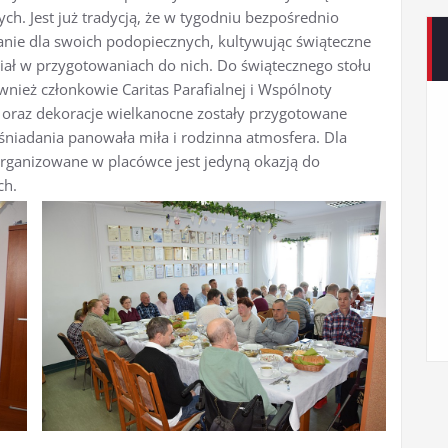
ych. Jest już tradycją, że w tygodniu bezpośrednio
anie dla swoich podopiecznych, kultywując świąteczne
ział w przygotowaniach do nich. Do świątecznego stołu
nież członkowie Caritas Parafialnej i Wspólnoty
wy oraz dekoracje wielkanocne zostały przygotowane
śniadania panowała miła i rodzinna atmosfera. Dla
rganizowane w placówce jest jedyną okazją do
ch.