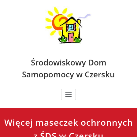
Skip
to
content
Środowiskowy Dom
Samopomocy w Czersku
Więcej maseczek ochronnych
z ŚDS w Czersku