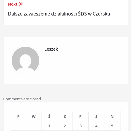
Next:
Dalsze zawieszenie działalności ŚDS w Czersku
Leszek
Comments are closed.
P
W
Ś
C
P
S
N
1
2
3
4
5