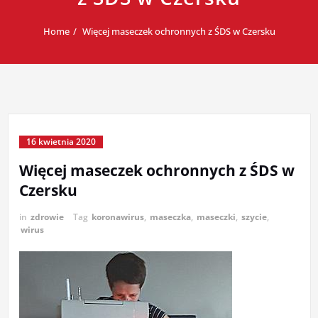
Home
Więcej maseczek ochronnych z ŚDS w Czersku
16 kwietnia 2020
Więcej maseczek ochronnych z ŚDS w
Czersku
in
zdrowie
Tag
koronawirus
,
maseczka
,
maseczki
,
szycie
,
wirus