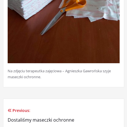
Na zdjęciu terapeutka zajęciowa – Agnieszka Gawrońska szyje
maseczki ochronne.
Previous:
Nawigacja
Dostaliśmy maseczki ochronne
wpisu