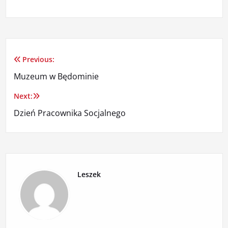
Previous:
Nawigacja
Muzeum w Będominie
wpisu
Next:
Dzień Pracownika Socjalnego
Leszek