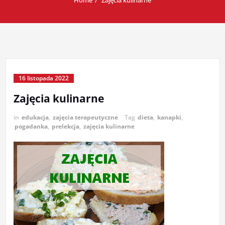
Home
Zajęcia kulinarne
16 listopada 2022
Zajęcia kulinarne
in
edukacja
,
zajęcia terapeutyczne
Tag
dieta
,
kanapki
,
pogadanka
,
prelekcja
,
zajęcia kulinarne