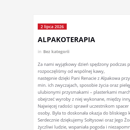
2 lipca 2026
ALPAKOTERAPIA
in
Bez kategorii
Za nami wyjątkowy dzień spędzony podczas pi
rozpoczęliśmy od wspólnej kawy,
następnie dzięki Pani Renacie z Alpakowa prz
min. ich zwyczajach, sposobie życia oraz piel
ulubionymi przysmakami – plasterkami marche
obejrzeć wyroby z niej wykonane, między inny
Najwięcej radości sprawił uczestnikom spacer
osoby. Była to doskonała okazja do bliskiego 
Serdecznie dziękujemy Sołtysowi oraz Jego Żoni
życzliwi ludzie, wspaniała pogoda i niezapomn