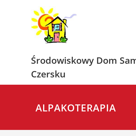
Skip
to
content
Środowiskowy Dom Sa
Czersku
ALPAKOTERAPIA