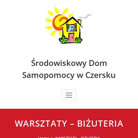
Skip
to
content
Środowiskowy Dom
Samopomocy w Czersku
WARSZTATY – BIŻUTERIA