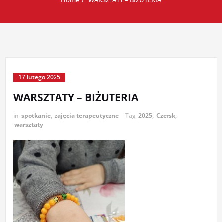
Home
WARSZTATY – BIŻUTERIA
17 lutego 2025
WARSZTATY – BIŻUTERIA
in
spotkanie
,
zajęcia terapeutyczne
Tag
2025
,
Czersk
,
warsztaty