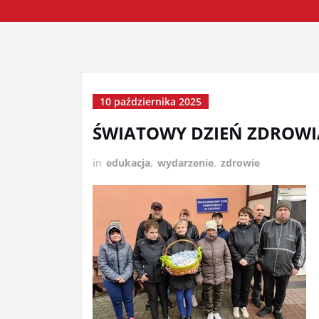
10 października 2025
ŚWIATOWY DZIEŃ ZDROWI
in
edukacja
,
wydarzenie
,
zdrowie