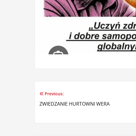
Previous:
Nawigacja
ZWIEDZANIE HURTOWNI WERA
wpisu