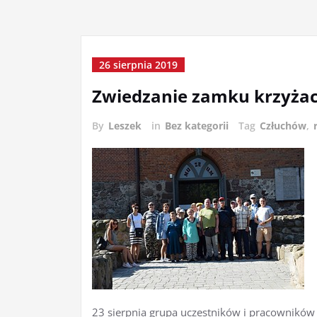
26 sierpnia 2019
Zwiedzanie zamku krzyżac
By
Leszek
in
Bez kategorii
Tag
Człuchów
,
23 sierpnia grupa uczestników i pracowni