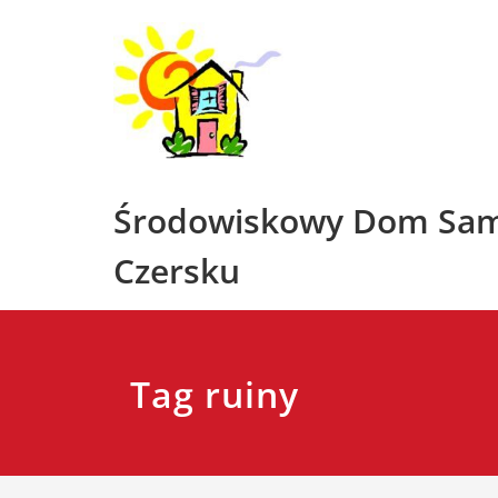
Skip
to
content
Środowiskowy Dom Sa
Czersku
Tag ruiny