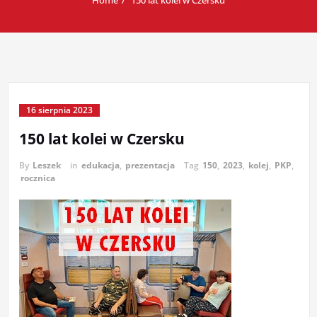
Home
150 lat kolei w Czersku
16 sierpnia 2023
150 lat kolei w Czersku
By
Leszek
in
edukacja
,
prezentacja
Tag
150
,
2023
,
kolej
,
PKP
,
rocznica