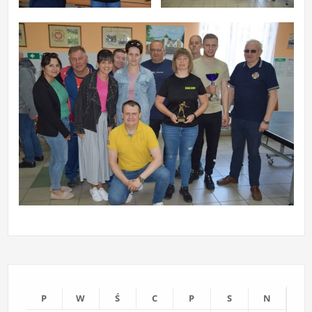
P
W
Ś
C
P
S
N