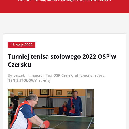
Home
Turniej tenisa stołowego 2022 OSP w Czersku
18 maja 2022
Turniej tenisa stołowego 2022 OSP w
Czersku
By
Leszek
in
sport
Tag
OSP Czersk
,
ping-pong
,
sport
,
TENIS STOŁOWY
,
turniej