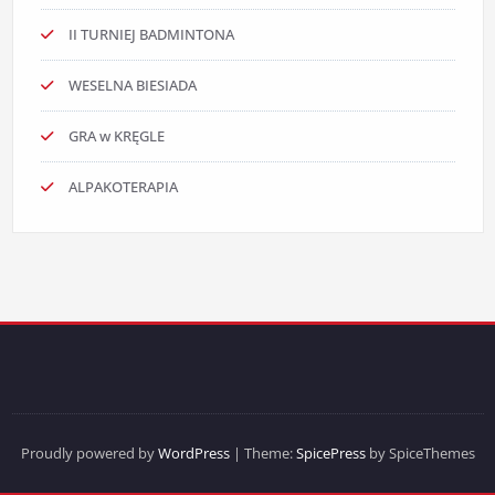
II TURNIEJ BADMINTONA
WESELNA BIESIADA
GRA w KRĘGLE
ALPAKOTERAPIA
Proudly powered by
WordPress
| Theme:
SpicePress
by SpiceThemes