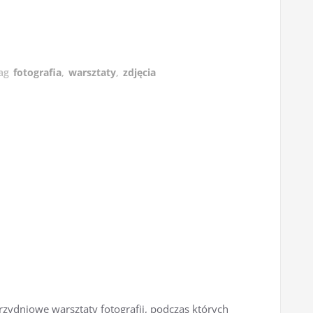
ag
fotografia
,
warsztaty
,
zdjęcia
rzydniowe warsztaty fotografii, podczas których