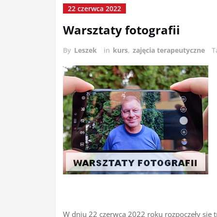
22 czerwca 2022
Warsztaty fotografii
By
Leszek
in
kurs
,
zajęcia terapeutyczne
T
W dniu 22 czerwca 2022 roku rozpoczęły się t