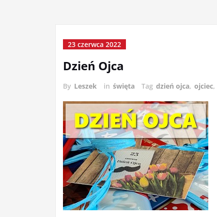
23 czerwca 2022
Dzień Ojca
By
Leszek
in
święta
Tag
dzień ojca
,
ojciec
,